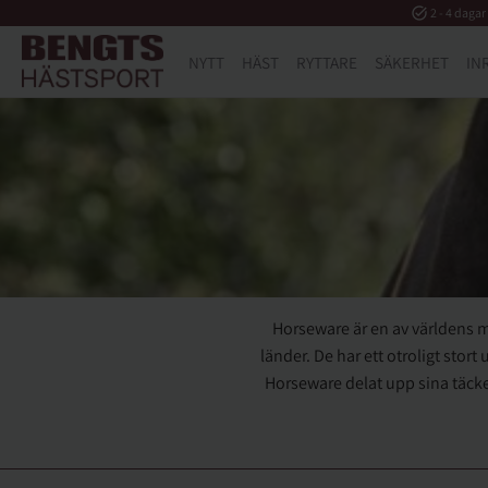
task_alt
2 - 4 dagar
NYTT
HÄST
RYTTARE
SÄKERHET
IN
Horseware är en av världens m
länder. De har ett otroligt stor
Horseware delat upp sina täcken