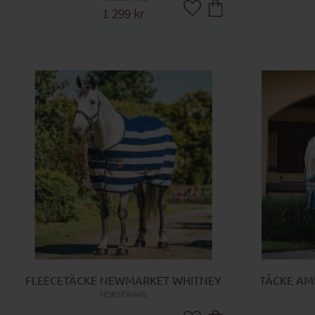
1 299
kr
Lägg till i favoriter
FLEECETÄCKE NEWMARKET WHITNEY
TÄCKE AM
HORSEWARE