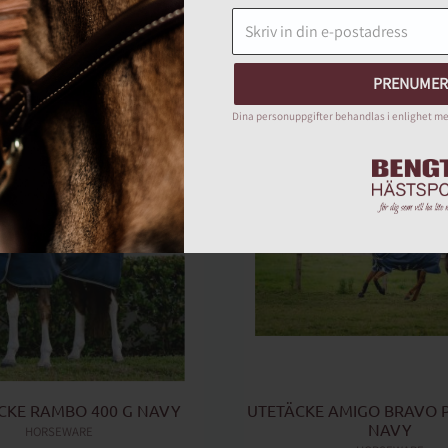
HORSEWARE
HORSEWARE
1 549
kr
1 799
kr
Lägg till i favoriter
PRENUMER
Dina personuppgifter behandlas i enlighet m
CKE RAMBO 400 G NAVY
UTETÄCKE AMIGO BRAVO PL
NAVY
HORSEWARE