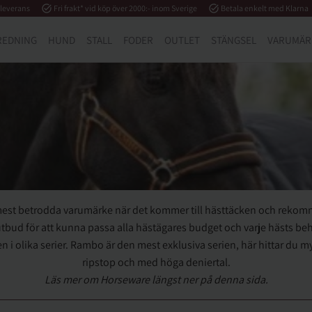
 leverans
task_alt
Fri frakt* vid köp över 2000:- inom Sverige
task_alt
Betala enkelt med Klarna
REDNING
HUND
STALL
FODER
OUTLET
STÄNGSEL
VARUMÄR
est betrodda varumärke när det kommer till hästtäcken och rekomme
t utbud för att kunna passa alla hästägares budget och varje hästs be
 i olika serier. Rambo är den mest exklusiva serien, här hittar du 
ripstop och med höga deniertal.
Läs mer om Horseware längst ner på denna sida.