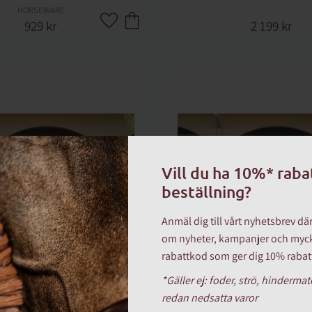
HORSEWARE
929
kr
2 199
kr
Lägg till i favoriter
Vill du ha 10%* raba
beställning?
Anmäl dig till vårt nyhetsbrev d
om nyheter, kampanjer och myck
rabattkod som ger dig 10% rabatt
*Gäller ej: foder, strö, hinderma
GO INSULATOR PLUS 200 G 
TÄCKE AMIGO INSULATOR P
redan nedsatta varor
NAVY
NAVY