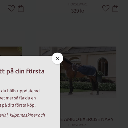
HORSEWARE
329
kr
Lägg till i favoriter
Lägg till i fa
tt på din första
är du hålls uppdaterad
et mer så får du en
 på ditt första köp.
terial, klippmaskiner och
LUS 550 G 
RIDTÄCKE AMIGO EXERCISE NAVY
HORSEWARE