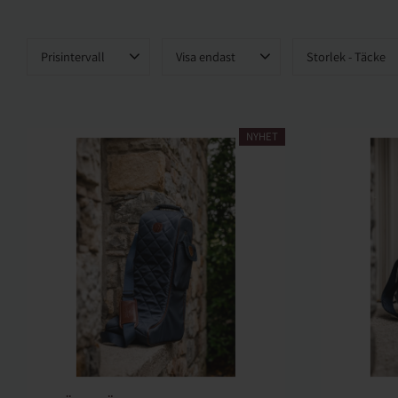
Prisintervall
Visa endast
Storlek - Täcke
255
6 499
Finns i lager
81
61
1
70
1
75
1
NYHET
80
1
Visa fler