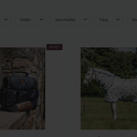
Foder
Varumärke
Färg
St
0 g
17
Horseware
49
Blå
6
1
L
100 g
10
M
150 g
1
NYHET
7
200 g
11
Vis
Visa fler