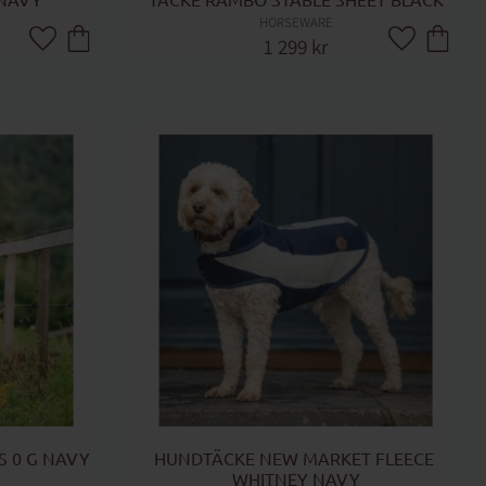
NAVY
TÄCKE RAMBO STABLE SHEET BLACK
HORSEWARE
1 299
kr
Lägg till i favoriter
Lägg till i fa
S 0 G NAVY
HUNDTÄCKE NEW MARKET FLEECE 
WHITNEY NAVY