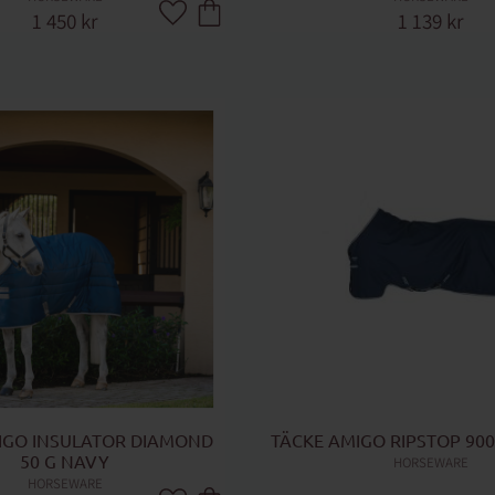
1 450
kr
1 139
kr
Lägg till i favoriter
IGO INSULATOR DIAMOND 
TÄCKE AMIGO RIPSTOP 900
50 G NAVY
HORSEWARE
HORSEWARE