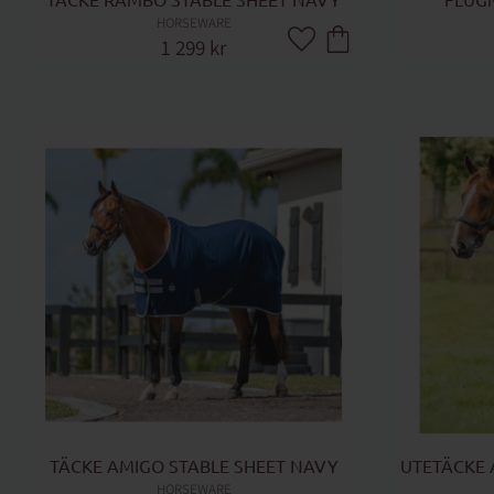
TÄCKE RAMBO STABLE SHEET NAVY
FLUGM
HORSEWARE
1 299
kr
Lägg till i favoriter
TÄCKE AMIGO STABLE SHEET NAVY
UTETÄCKE A
HORSEWARE