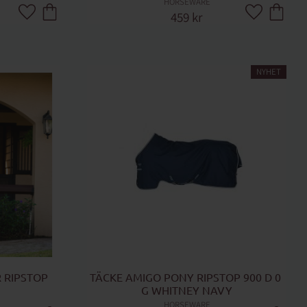
HORSEWARE
459
kr
Lägg till i favoriter
Lägg till i fa
NYHET
 RIPSTOP 
TÄCKE AMIGO PONY RIPSTOP 900 D 0 
G WHITNEY NAVY
HORSEWARE