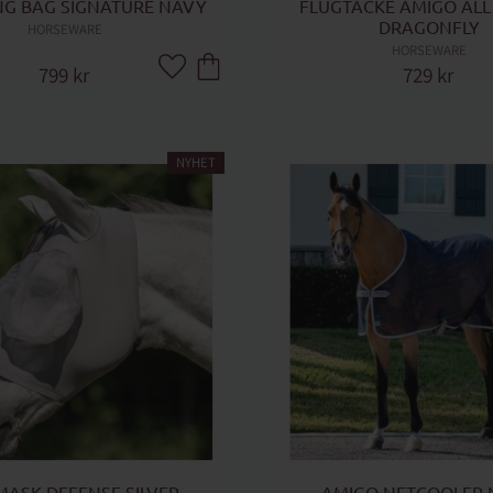
G BAG SIGNATURE NAVY
FLUGTÄCKE AMIGO ALL 
DRAGONFLY
HORSEWARE
HORSEWARE
799
kr
729
kr
Lägg till i favoriter
NYHET