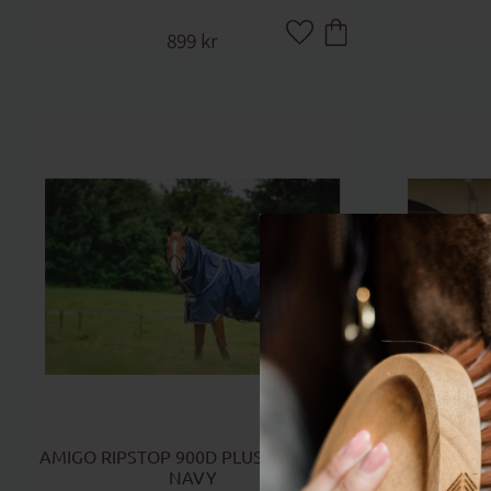
899
kr
Lägg till i favoriter
AMIGO RIPSTOP 900D PLUS 200 G TO 
TÄCKE AMI
NAVY