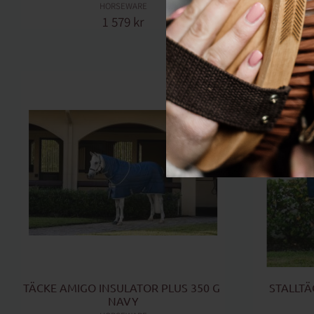
HORSEWARE
1 579
kr
Lägg till i favoriter
TÄCKE AMIGO INSULATOR PLUS 350 G 
STALLTÄ
NAVY