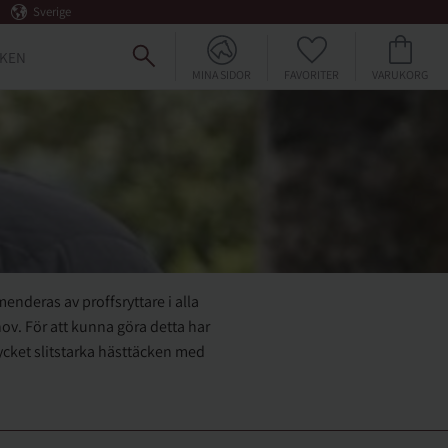
Sverige
FAVORITER
KUNDVAGN
KEN
MINA SIDOR
nderas av proffsryttare i alla
hov. För att kunna göra detta har
mycket slitstarka hästtäcken med