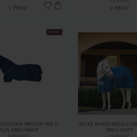
HORSEWARE
1 799
kr
2 499
kr
Lägg till i favoriter
NYHET
IGO PONY RIPSTOP 900 D 
TÄCKE AMIGO INSULATOR
PLUS 100 G NAVY
200 G NAVY
HORSEWARE
HORSEWARE