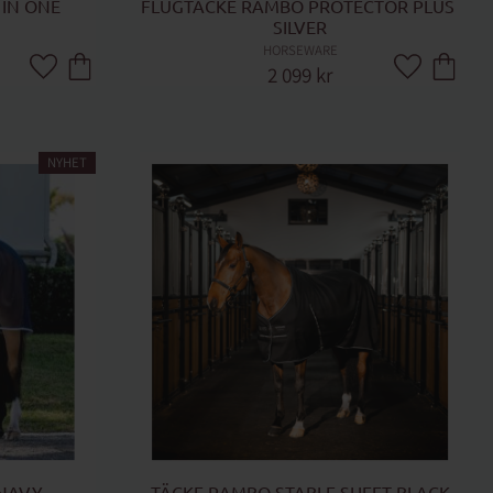
IN ONE 
FLUGTÄCKE RAMBO PROTECTOR PLUS 
SILVER
HORSEWARE
2 099
kr
Lägg till i favoriter
Lägg till i fa
NYHET