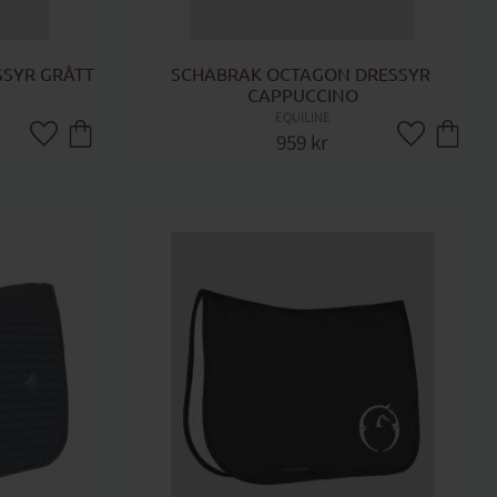
SYR GRÅTT
SCHABRAK OCTAGON DRESSYR 
CAPPUCCINO
EQUILINE
959
kr
Lägg till i favoriter
Lägg till i fa