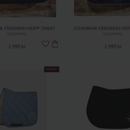
K FÅRSKINN HOPP SVART
SCHABRAK FÅRSKINN HO
EURORIDING
EURORIDING
1 999
kr
1 999
kr
Lägg till i favoriter
NYHET