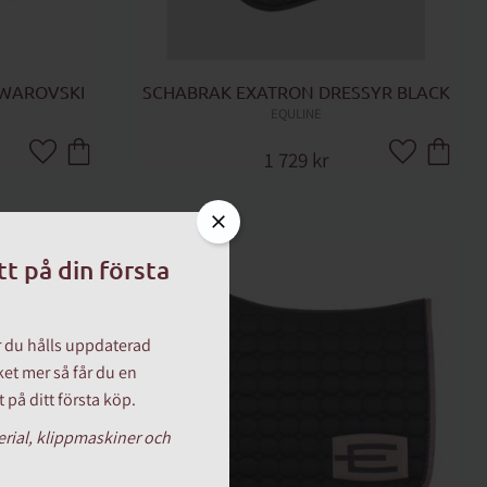
WAROVSKI 
SCHABRAK EXATRON DRESSYR BLACK
EQULINE
1 729
kr
Lägg till i favoriter
Lägg till i fa
tt på din första
är du hålls uppdaterad
et mer så får du en
 på ditt första köp.
terial, klippmaskiner och