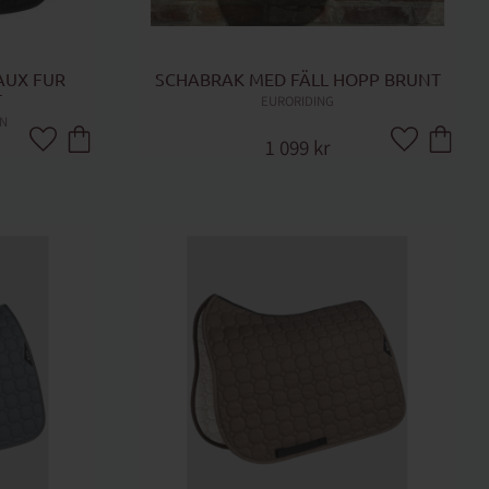
UX FUR 
SCHABRAK MED FÄLL HOPP BRUNT
T
EURORIDING
AN
1 099
kr
Lägg till i favoriter
Lägg till i fa