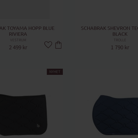
AK TOYAMA HOPP BLUE 
SCHABRAK SHEVRON TEC
RIVIERA
BLACK
VESTRUM
TROLLE
2 499
kr
1 790
kr
Lägg till i favoriter
NYHET