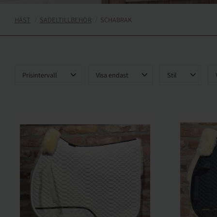
HÄST
SADELTILLBEHÖR
SCHABRAK
Prisintervall
Visa endast
Stil
399
2 499
Finns i lager
110
Dressyr
49
Hopp
74