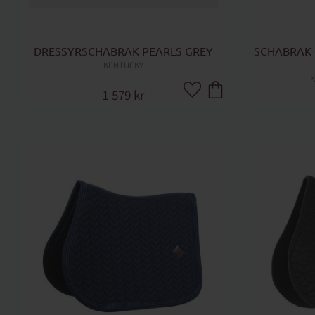
DRESSYRSCHABRAK PEARLS GREY
SCHABRAK 
KENTUCKY
K
1 579
kr
Lägg till i favoriter