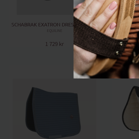
SCHABRAK EXATRON DRESSYR NAVY
SCHABRA
EQUILINE
1 729
kr
Lägg till i favoriter