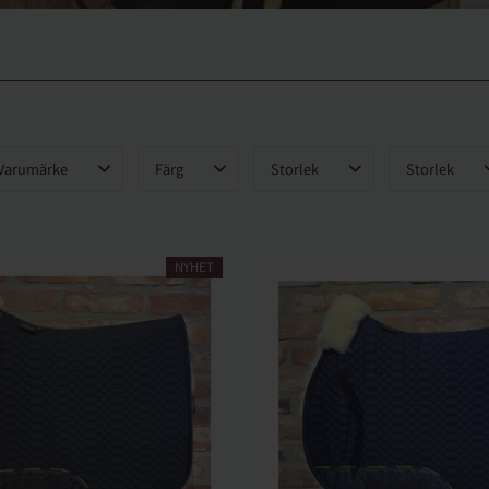
Varumärke
Färg
Storlek
Storlek
Animo
2
Brun
1
Cob
1
Shetland
2
Grå
3
Full
1
Ponny
21
Cavalleria Toscana
7
Svart
4
Ponny
3
Cob
4
NYHET
Equiline
24
Full
20
Eskadron
22
Visa fler