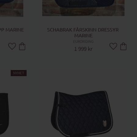
PP MARINE
SCHABRAK FÅRSKINN DRESSYR 
MARINE
EURORIDING
1 999
kr
Lägg till i favoriter
Lägg till i fa
NYHET