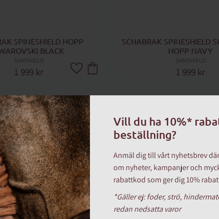
AK SPINESHIELD HOPP 
SCHABRAK SPINESHIELD S
WAROVSKI BLACK
HOPP NAVY
SAMSHIELD
SAMSHIELD
1 999
kr
1 999
kr
Lägg till i favoriter
Vill du ha 10%* raba
beställning?
Anmäl dig till vårt nyhetsbrev d
om nyheter, kampanjer och myck
rabattkod som ger dig 10% rabatt
*Gäller ej: foder, strö, hinderma
redan nedsatta varor