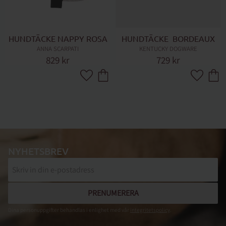
HUNDTÄCKE NAPPY ROSA
HUNDTÄCKE  BORDEAUX
ANNA SCARPATI
KENTUCKY DOGWARE
829
kr
729
kr
Lägg till i favoriter
Lägg till 
NYHETSBREV
PRENUMERERA
Dina personuppgifter behandlas i enlighet med vår
integritetspolicy
.