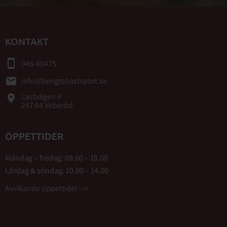
KONTAKT
smartphone
046-80475
email
info@bengtshastsport.se
Lastvägen 4
place
247 64 Veberöd
ÖPPETTIDER
Måndag – fredag: 09.00 – 18.00
Lördag & söndag: 10.00 – 14.00
Avvikande öppettider -->