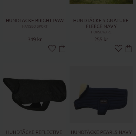
HUNDTÄCKE BRIGHT PAW
HUNDTÄCKE SIGNATURE 
FLEECE NAVY
HANSBO SPORT
HORSEWARE
349
kr
255
kr
Lägg till i favoriter
Lägg till 
HUNDTÄCKE REFLECTIVE 
HUNDTÄCKE PEARLS NAVY