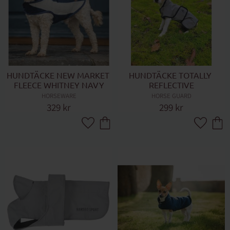
HUNDTÄCKE NEW MARKET 
HUNDTÄCKE TOTALLY 
FLEECE WHITNEY NAVY
REFLECTIVE
HORSEWARE
HORSE GUARD
329
kr
299
kr
Lägg till i favoriter
Lägg till 