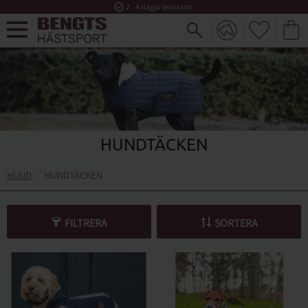
task_alt
2 - 4 dagar leverans
FAVORI
KUND
Meny
HUNDTÄCKEN
HUND
HUNDTÄCKEN
FILTRERA
SORTERA