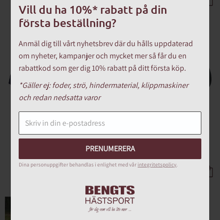
Lägg till i favoriter
Lägg till 
Vill du ha 10%* rabatt på din
första beställning?
Anmäl dig till vårt nyhetsbrev där du hålls uppdaterad
om nyheter, kampanjer och mycket mer så får du en
rabattkod som ger dig 10% rabatt på ditt första köp.
*Gäller ej: foder, strö, hindermaterial, klippmaskiner
och redan nedsatta varor
HUNDTÄCKE NAVY
HUNDTÄCKE GREEN
KENTUCKY DOGWARE
KENTUCKY DOGWARE
PRENUMERERA
729
kr
729
kr
Dina personuppgifter behandlas i enlighet med vår
integritetspolicy
.
Lägg till i favoriter
Lägg till 