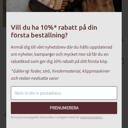
Vill du ha 10%* rabatt på din
första beställning?
FÖLVÄSKA
UPPVISNINGSGRIMMA FÖL
VETPROVIDE
LIPPO
Anmäl dig till vårt nyhetsbrev där du hålls uppdaterad
2 099
kr
529
kr
om nyheter, kampanjer och mycket mer så får du en
rabattkod som ger dig 10% rabatt på ditt första köp.
Lägg till i favoriter
Lägg till 
*Gäller ej: foder, strö, hindermaterial, klippmaskiner
och redan nedsatta varor
PRENUMERERA
Dina personuppgifter behandlas i enlighet med vår
integritetspolicy
.