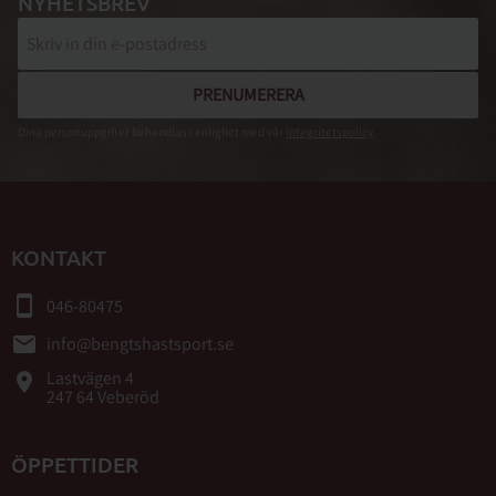
NYHETSBREV
PRENUMERERA
Dina personuppgifter behandlas i enlighet med vår
integritetspolicy
.
KONTAKT
smartphone
046-80475
email
info@bengtshastsport.se
Lastvägen 4
place
247 64 Veberöd
ÖPPETTIDER