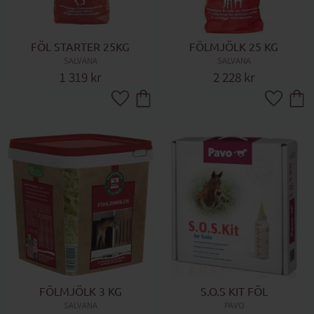
FÖL STARTER 25KG
FÖLMJÖLK 25 KG
SALVANA
SALVANA
1 319
kr
2 228
kr
Lägg till i favoriter
Lägg till 
FÖLMJÖLK 3 KG
S.O.S KIT FÖL
SALVANA
PAVO