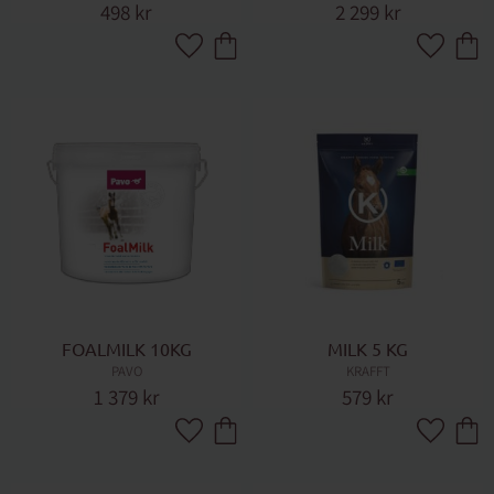
498
kr
2 299
kr
Lägg till i favoriter
Lägg till 
FOALMILK 10KG
MILK 5 KG
PAVO
KRAFFT
1 379
kr
579
kr
Lägg till i favoriter
Lägg till 