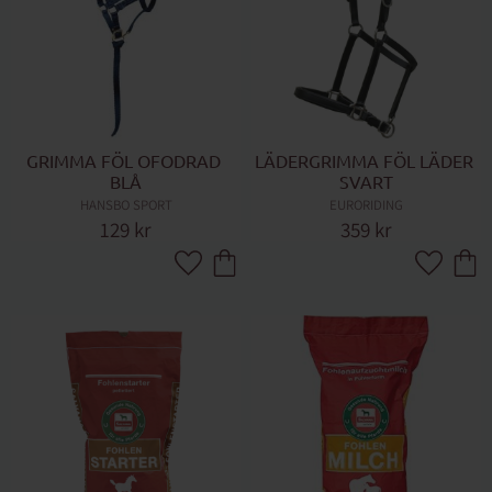
GRIMMA FÖL OFODRAD 
LÄDERGRIMMA FÖL LÄDER 
BLÅ
SVART
HANSBO SPORT
EURORIDING
129
kr
359
kr
Lägg till i favoriter
Lägg till 