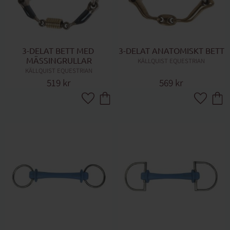
3-DELAT BETT MED 
3-DELAT ANATOMISKT BETT
MÄSSINGRULLAR
KÄLLQUIST EQUESTRIAN
KÄLLQUIST EQUESTRIAN
519
kr
569
kr
Lägg till i favoriter
Lägg till 