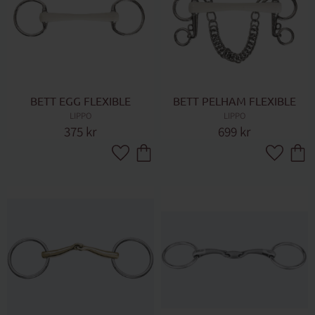
BETT EGG FLEXIBLE
BETT PELHAM FLEXIBLE
LIPPO
LIPPO
375
kr
699
kr
Lägg till i favoriter
Lägg till 