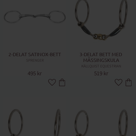
2-DELAT SATINOX-BETT
3-DELAT BETT MED 
MÄSSINGSKULA
SPRENGER
KÄLLQUIST EQUESTRIAN
495
kr
519
kr
Lägg till i favoriter
Lägg till 