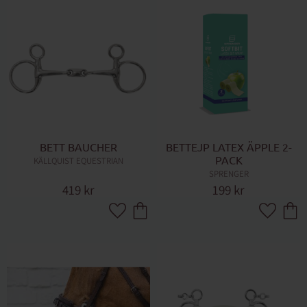
BETT BAUCHER
BETTEJP LATEX ÄPPLE 2-
PACK
KÄLLQUIST EQUESTRIAN
SPRENGER
419
kr
199
kr
Lägg till i favoriter
Lägg till 