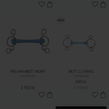
Lägg till i favoriter
Lägg till 
41
%
PELHAMBETT KORT
BETT 2,5 RING
POPONCINI
POPONCINI
999
kr
2 950
kr
1 690
kr
Lägg till i favoriter
Lägg till 