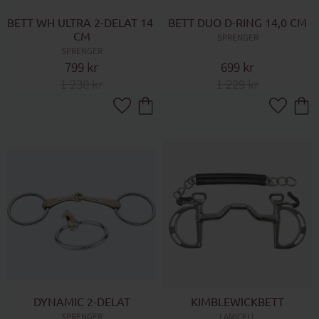
BETT WH ULTRA 2-DELAT 14 
BETT DUO D-RING 14,0 CM
CM
SPRENGER
SPRENGER
799
kr
699
kr
1 230
kr
1 229
kr
Lägg till i favoriter
Lägg till 
DYNAMIC 2-DELAT
KIMBLEWICKBETT
SPRENGER
LAMICELL