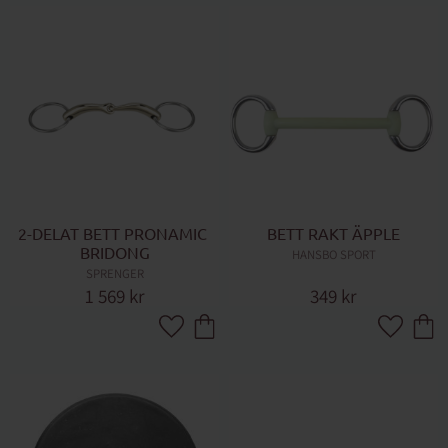
2-DELAT BETT PRONAMIC 
BETT RAKT ÄPPLE
BRIDONG
HANSBO SPORT
SPRENGER
1 569
kr
349
kr
Lägg till i favoriter
Lägg till 