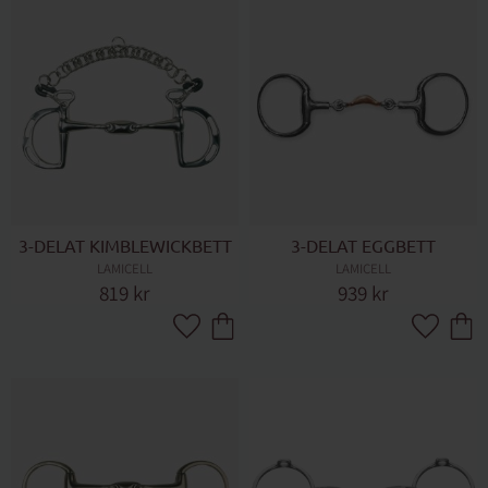
3-DELAT KIMBLEWICKBETT
3-DELAT EGGBETT
LAMICELL
LAMICELL
819
kr
939
kr
Lägg till i favoriter
Lägg till 