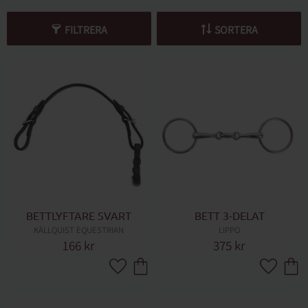
FILTRERA
SORTERA
BETTLYFTARE SVART
BETT 3-DELAT
KÄLLQUIST EQUESTRIAN
LIPPO
166
kr
375
kr
Lägg till i favoriter
Lägg till 