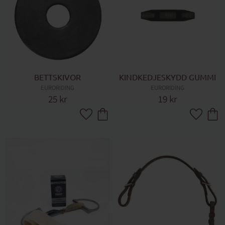
BETTSKIVOR
KINDKEDJESKYDD GUMMI
EURORIDING
EURORIDING
25
kr
19
kr
Lägg till i favoriter
Lägg till 