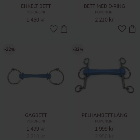
ENKELT BETT
BETT MED D-RING
POPONCINI
POPONCINI
1 450
kr
2 210
kr
Lägg till i favoriter
Lägg till 
32
32
%
%
GAGBETT
PELHAMBETT LÅNG
POPONCINI
POPONCINI
1 499
kr
1 999
kr
2 210
kr
2 950
kr