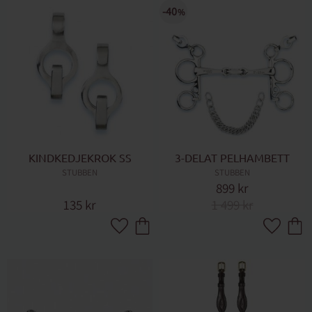
40
%
KINDKEDJEKROK SS
3-DELAT PELHAMBETT
STUBBEN
STUBBEN
899
kr
135
kr
1 499
kr
Lägg till i favoriter
Lägg till 