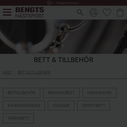
task_alt
2 - 4 dagar leverans
FAVORI
KUND
Meny
BETT & TILLBEHÖR
HÄST
BETT & TILLBEHÖR
BETTILLBEHÖR
BRIDONGBETT
HACKAMORE
KANDARSTÄNGER
STÄNGER
SYNTETBETT
TRÄNSBETT