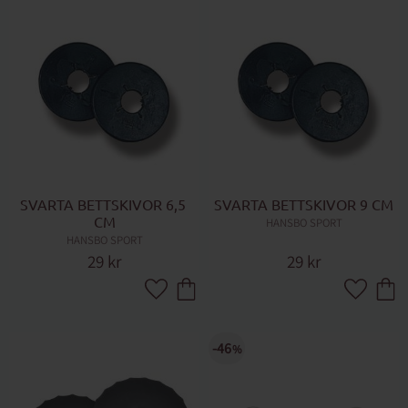
SVARTA BETTSKIVOR 6,5 
SVARTA BETTSKIVOR 9 CM
CM
HANSBO SPORT
HANSBO SPORT
29
kr
29
kr
Lägg till i favoriter
Lägg till 
46
%