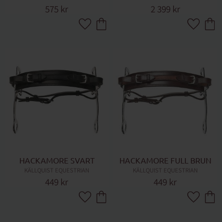
575
kr
2 399
kr
Lägg till i favoriter
Lägg till 
HACKAMORE SVART
HACKAMORE FULL BRUN
KÄLLQUIST EQUESTRIAN
KÄLLQUIST EQUESTRIAN
449
kr
449
kr
Lägg till i favoriter
Lägg till 