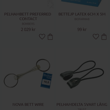
PELHAMBETT PREFERRED 
BETTEJP LATEX 6CM X 5M
CONTACT
BIOFARMAB
BOMBERS
2 029
kr
99
kr
Lägg till i favoriter
Lägg till 
NOVA BETT WIRE
PELHAMDELTA SVART LÅNG
TRUST