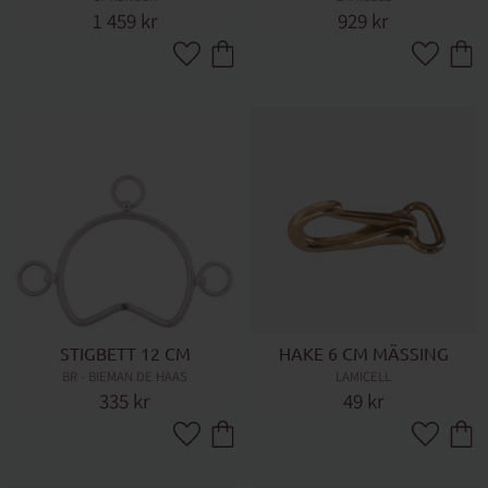
1 459
kr
929
kr
Lägg till i favoriter
Lägg till 
STIGBETT 12 CM
HAKE 6 CM MÄSSING
BR - BIEMAN DE HAAS
LAMICELL
335
kr
49
kr
Lägg till i favoriter
Lägg till 