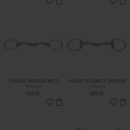
Lägg till i favoriter
Lägg till 
3-DELAT SATINOX-BETT
3-DELAT EGGBETT SATINOX
SPRENGER
SPRENGER
559
kr
699
kr
Lägg till i favoriter
Lägg till 