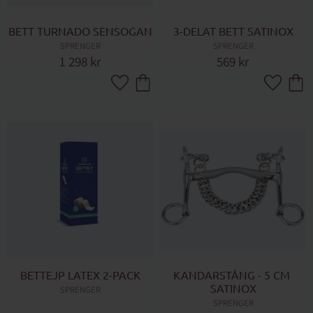
BETT TURNADO SENSOGAN
3-DELAT BETT SATINOX
SPRENGER
SPRENGER
1 298
kr
569
kr
Lägg till i favoriter
Lägg till 
BETTEJP LATEX 2-PACK
KANDARSTÅNG - 5 CM 
SATINOX
SPRENGER
SPRENGER