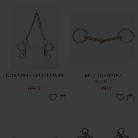
NOVA PELHAMBETT WIRE
BETT TURNADO
SPRENGER
699
kr
1 189
kr
Lägg till i favoriter
Lägg till 