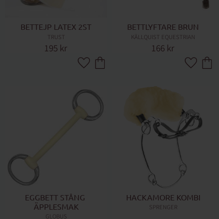
BETTEJP LATEX 2ST
BETTLYFTARE BRUN
TRUST
KÄLLQUIST EQUESTRIAN
195
kr
166
kr
Lägg till i favoriter
Lägg till 
EGGBETT STÅNG 
HACKAMORE KOMBI
ÄPPLESMAK
SPRENGER
GLOBUS