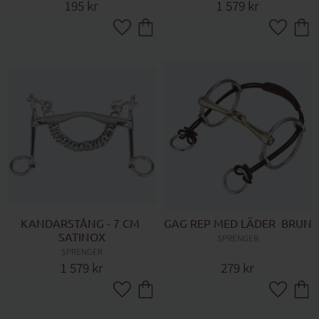
195
kr
1 579
kr
Lägg till i favoriter
Lägg till 
KANDARSTÅNG - 7 CM 
GAG REP MED LÄDER  BRUN
SATINOX
SPRENGER
SPRENGER
1 579
kr
279
kr
Lägg till i favoriter
Lägg till 