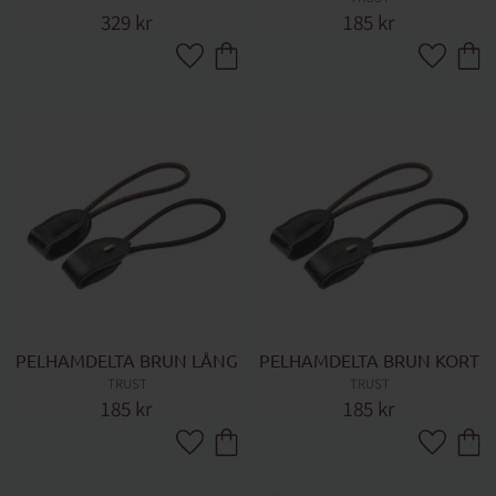
329
kr
185
kr
Lägg till i favoriter
Lägg till 
PELHAMDELTA BRUN LÅNG
PELHAMDELTA BRUN KORT
TRUST
TRUST
185
kr
185
kr
Lägg till i favoriter
Lägg till 