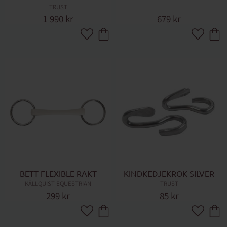
TRUST
1 990
kr
679
kr
Lägg till i favoriter
Lägg till 
BETT FLEXIBLE RAKT
KINDKEDJEKROK SILVER
KÄLLQUIST EQUESTRIAN
TRUST
299
kr
85
kr
Lägg till i favoriter
Lägg till 