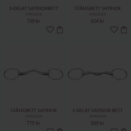
3-DELAT SATINOXBETT
STÅNGBETT SATINOX
SPRENGER
SPRENGER
739
kr
924
kr
Lägg till i favoriter
Lägg till 
STÅNGBETT SATINOX
3-DELAT SATINOX-BETT
SPRENGER
SPRENGER
775
kr
569
kr