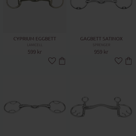
CYPRIUM EGGBETT
GAGBETT SATINOX
LAMICELL
SPRENGER
599
kr
959
kr
Lägg till i favoriter
Lägg till 