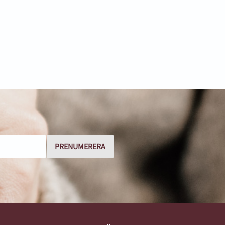
ERA
ed vår
integritetspolicy
.
PRENUMERERA