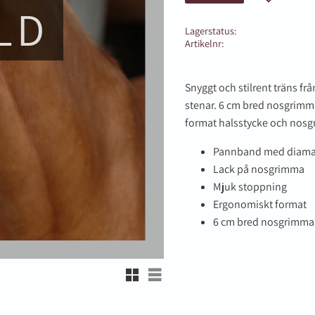
LD
Lagerstatus
Artikelnr
Snyggt och stilrent träns f
stenar. 6 cm bred nosgrimm
format halsstycke och nos
Pannband med diama
Vill du ha 10%* raba
Lack på nosgrimma
Mjuk stoppning
beställning?
Ergonomiskt format
Anmäl dig till vårt nyhetsbrev d
6 cm bred nosgrimma
om nyheter, kampanjer och myck
rabattkod som ger dig 10% rabatt
Rutnätsvy
Listvy
*Gäller ej: foder, strö, hinderma
redan nedsatta varor