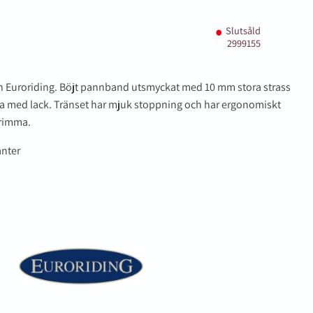
Slutsåld
2999155
rån Euroriding. Böjt pannband utsmyckat med 10 mm stora strass
a med lack. Tränset har mjuk stoppning och har ergonomiskt
grimma.
nter
tt på din första
är du hålls uppdaterad
et mer så får du en
 på ditt första köp.
terial, klippmaskiner och