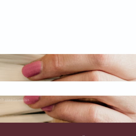
PRENUMER
Dina personuppgifter behandlas i enlighet m
 vår
integritetspolicy
.